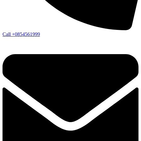
Call +0854561999