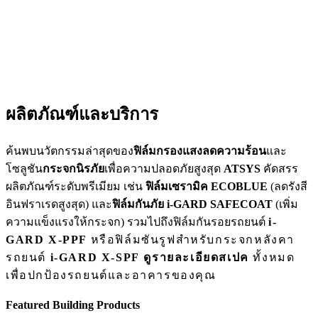
ผลิตภัณฑ์และบริการ
ค้นพบนวัตกรรมล่าสุดของ
ฟิล์มกรองแสงลดความร้อน
และ
โซลูชัน
กระจกนิรภัย
เพื่อความปลอดภัยสูงสุด
ATSYS
คัดสรร
ผลิตภัณฑ์ระดับพรีเมียม เช่น
ฟิล์มเซรามิค ECOBLUE
(ลดรังสี
อินฟราเรดสูงสุด) และ
ฟิล์มกันภัย i-GARD SAFECOAT
(เพิ่ม
ความแข็งแรงให้กระจก) รวมไปถึงฟิล์มกันรอยรถยนต์
i-
GARD X-PPF
หรือฟิล์มซันรูฟสำหรับกระจกหลังคา
รถยนต์
i-GARD X-SPF
ดูรายละเอียดสเปค
ทั้งหมด
เพื่อปกป้องรถยนต์และอาคารของคุณ
Featured Building Products